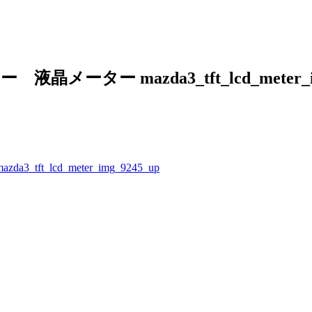
メーター mazda3_tft_lcd_meter_im