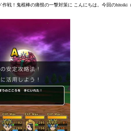
戦！鬼棍棒の痛恨の一撃対策に こんにちは。今回のhitoik