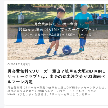
2021年3月3日
月会費無料でJリーガー輩出？岐阜＆大垣のDIVINE
サッカークラブとは。出身の鈴木淳之介がJ1湘南ベ
ルマーレ内定
月会費無料でJリーガー輩出？岐阜＆大垣のDIVINEサッカークラブとは。
出身の鈴木淳之介がJ1湘南ベルマーレ内定。 こんにちは。今回の
hitoiki（ひといき）な話題は、Jリーガーも輩出しているサッ…