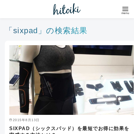
コ
ン
テ
ン
「sixpad」の検索結果
ツ
へ
移
動
2015年8月13日
SIXPAD（シックスパッド）を最短でお得に効果を