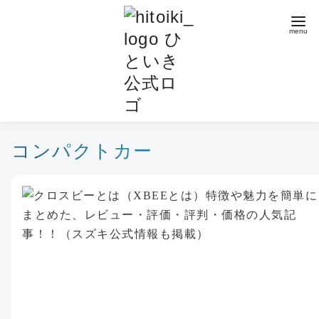
コ
ン
テ
ン
ツ
へ
移
動
コンパクトカー