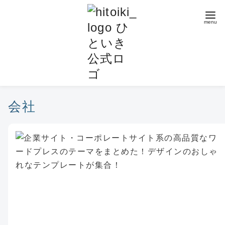
コ
ン
テ
ン
ツ
へ
移
動
会社