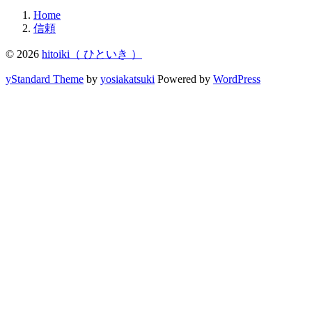
Home
信頼
© 2026
hitoiki（ ひといき ）
yStandard Theme
by
yosiakatsuki
Powered by
WordPress