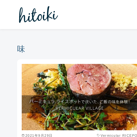
コ
ン
テ
ン
ツ
へ
味
移
動
2021年9月29日
Vermicular RICEP