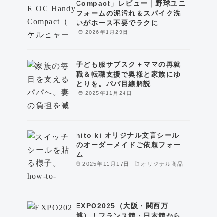
Compact」レビュー｜野球ユニ
フォームの泥汚れ＆スパイク洗
いがホース不要でラクに
2026年1月29日
子ども服サブスク＋ママの再就
職＆転職支援で奥様と家族にゆ
とりを。パパ目線解説
2025年11月24日
hitoiki オリジナル文言シール
のオーダーメイドご依頼フォー
ム
2025年11月17日
オリジナル商品
EXPO2025（大阪・関西万
博）！フランス館・日本館から