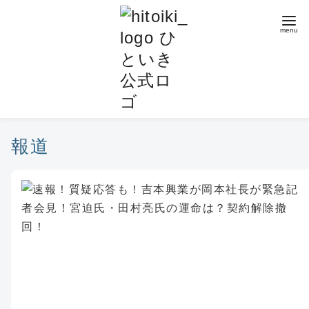
コ
ン
テ
ン
ツ
へ
移
動
報道