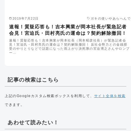
2019年7月22日
ガキの使いやあらへんで
速報！質疑応答も！吉本興業が岡本社長が緊急記者
会見！宮迫氏・田村亮氏の運命は？契約解除撤回！
速報！質疑応答も！吉本興業が岡本社長（岡本昭彦社長）が緊急記者会
見！宮迫氏・田村亮氏の運命は？契約解除撤回！ 反社会勢力との金銭授
受のやりとりなどで話題になった雨上がり決死隊の宮迫博之さんやロンブ
ー…
記事の検索はこちら
上記のGoogleカスタム検索ボックスを利用して、
サイト全体を検索
できます。
あわせて読みたい！