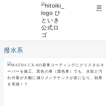
コ
ン
テ
ン
ツ
へ
移
動
撥水系