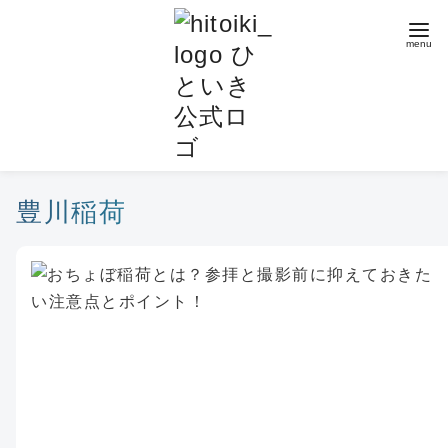
コ
ン
テ
ン
ツ
へ
移
動
豊川稲荷