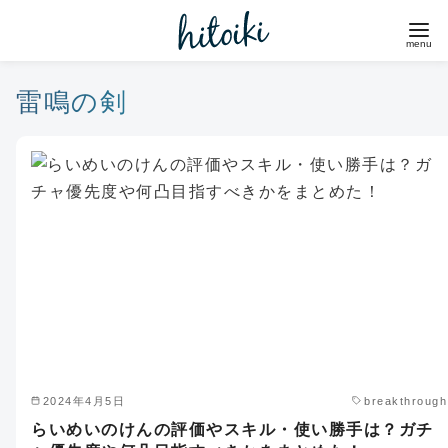
コ
ン
テ
ン
雷鳴の剣
ツ
へ
移
動
2024年4月5日
breakthrough
らいめいのけんの評価やスキル・使い勝手は？ガチ