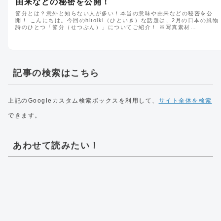
由来などの秘密を公開！
節分とは？意外と知らない人が多い！本当の意味や由来などの秘密を公
開！ こんにちは。今回のhitoiki（ひといき）な話題は、2月の日本の風物
詩のひとつ「節分（せつぶん）」についてご紹介！ ※写真素材…
記事の検索はこちら
上記のGoogleカスタム検索ボックスを利用して、
サイト全体を検索
できます。
あわせて読みたい！