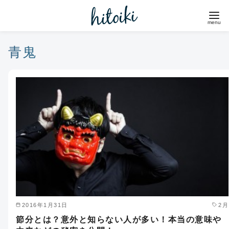
コ
ン
テ
ン
青鬼
ツ
へ
移
動
2016年1月31日
2月
節分とは？意外と知らない人が多い！本当の意味や