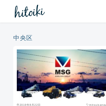
コ
ン
テ
ン
ツ
へ
中央区
移
動
2019年8月22日
mitsuisang