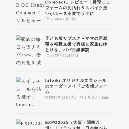
Compact」レビュー｜野球ユニ
フォームの泥汚れ＆スパイク洗
いがホース不要でラクに
2026年1月29日
子ども服サブスク＋ママの再就
職＆転職支援で奥様と家族にゆ
とりを。パパ目線解説
2025年11月24日
hitoiki オリジナル文言シール
のオーダーメイドご依頼フォー
ム
2025年11月17日
オリジナル商品
EXPO2025（大阪・関西万
博）！フランス館・日本館から