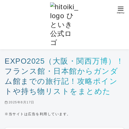
コ
ン
テ
ン
ツ
へ
移
動
EXPO2025（大阪・関西万博）！
フランス館・日本館からガンダ
ム館までの旅行記！攻略ポイン
トや持ち物リストをまとめた
2025年8月17日
※当サイトは広告を利用しています。