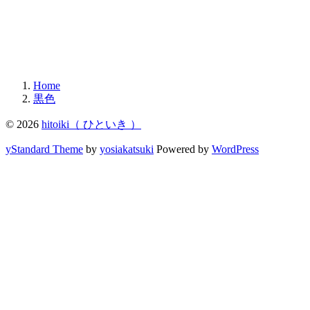
Home
黒色
© 2026
hitoiki（ ひといき ）
yStandard Theme
by
yosiakatsuki
Powered by
WordPress