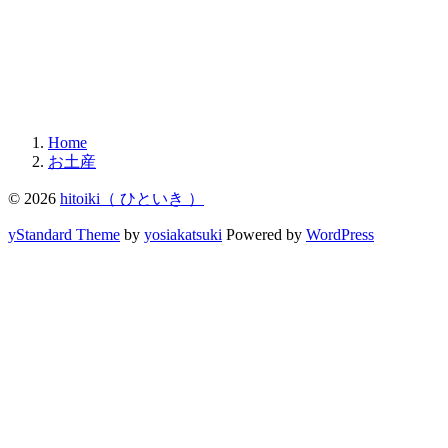
Home
お土産
© 2026
hitoiki（ ひといき ）
yStandard Theme
by
yosiakatsuki
Powered by
WordPress