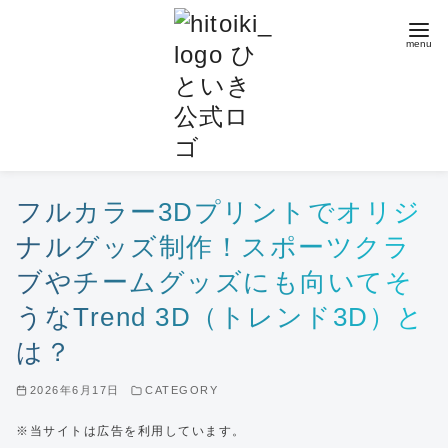
コ
ン
テ
ン
ツ
へ
移
動
フルカラー3Dプリントでオリジ
ナルグッズ制作！スポーツクラ
ブやチームグッズにも向いてそ
うなTrend 3D（トレンド3D）と
は？
2026年6月17日
CATEGORY
※当サイトは広告を利用しています。