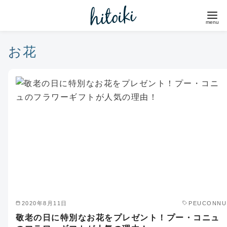
コ
ン
テ
ン
お花
ツ
へ
移
動
2020年8月11日
PEUCONNU
敬老の日に特別なお花をプレゼント！プー・コニュ