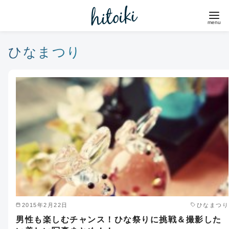
コ
ン
テ
ン
ひなまつり
ツ
へ
移
動
2015年2月22日
ひなまつり
男性も楽しむチャンス！ひな祭りに挑戦＆撮影した