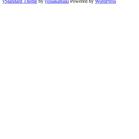
yStandard Theme
by
yosiakatsuki
Powered by
WordPress