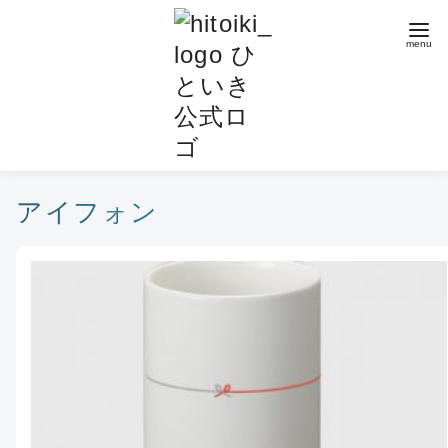
コ
ン
テ
ン
ツ
へ
移
動
アイフォン