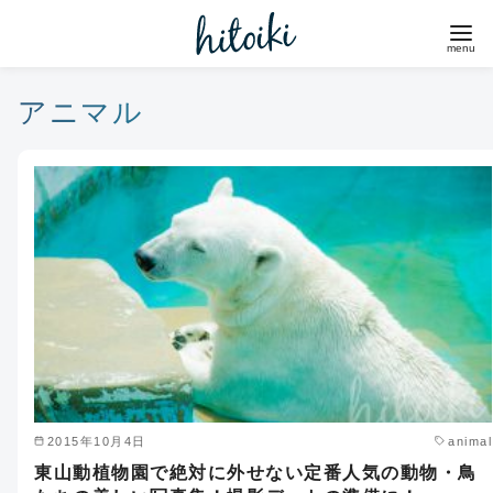
コ
ン
テ
ン
アニマル
ツ
へ
移
動
2015年10月4日
animal
東山動植物園で絶対に外せない定番人気の動物・鳥