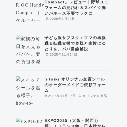
Compact」レビュー｜野球ユニ
フォームの泥汚れ＆スパイク洗
いがホース不要でラクに
2026年1月29日
子ども服サブスク＋ママの再就
職＆転職支援で奥様と家族にゆ
とりを。パパ目線解説
2025年11月24日
hitoiki オリジナル文言シール
のオーダーメイドご依頼フォー
ム
2025年11月17日
オリジナル商品
EXPO2025（大阪・関西万
博）！フランス館・日本館から