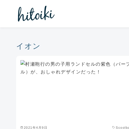
コ
ン
テ
ン
ツ
へ
イオン
移
動
2021年4月9日
Scoolb