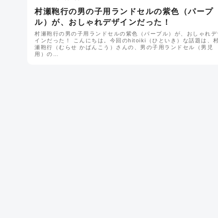
村瀬鞄行の男の子用ランドセルの紫色（パープ
ル）が、おしゃれデザインだった！
村瀬鞄行の男の子用ランドセルの紫色（パープル）が、おしゃれデ
インだった！ こんにちは。今回のhitoiki（ひといき）な話題は、
瀬鞄行（むらせ かばんこう）さんの、男の子用ランドセル（男児
用）の…