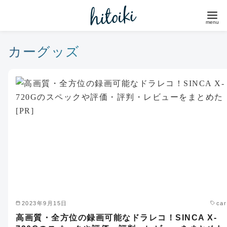
コ
ン
テ
ン
カーグッズ
ツ
へ
移
動
2023年9月15日
car
高画質・全方位の録画可能なドラレコ！SINCA X-