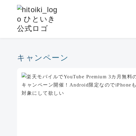
コ
ン
テ
ン
ツ
へ
移
キャンペーン
動