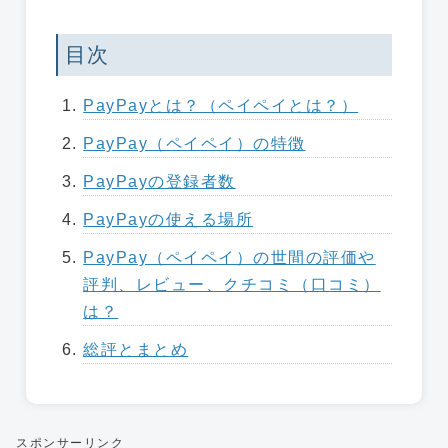
目次
PayPayとは？（ペイペイとは？）
PayPay（ペイペイ）の特徴
PayPayの登録者数
PayPayの使える場所
PayPay（ペイペイ）の世間の評価や
評判、レビュー、クチコミ（口コミ）
は？
総評とまとめ
スポンサーリンク