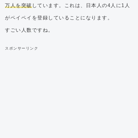
万人を突破
しています。これは、日本人の4人に1人
がペイペイを登録していることになります。
すごい人数ですね。
スポンサーリンク