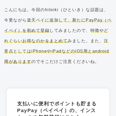
こんにちは。今回のhitoiki（ひといき）な話題は、
今更ながら
楽天ペイに追加して、新たにPayPay（ペ
イペイ）を初めて登録
してみましたので、
特徴やど
れぐらいお得なのかをまとめて
みました。また、
注
意点としてはiPhoneやiPadなどのiOS用とandroid
用があります
のでそこだけご注意くださいね。
支払いに便利でポイントも貯まる
PayPay（ペイペイ）の、インス