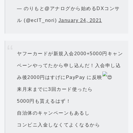
— のりもと@アナログから始めるDXコンサ
ル (@ecIT_nori)
January 24, 2021
ヤフーカードが新規入会2000+5000円キャン
ペーンやってたから申し込んだ！入会申し込
み後2000円はすげにPayPay に反映
来月末までに3回カード使ったら
5000円も貰えるはず！
自治体のキャンペーンもあるし
コンビニ入金しなくてよくなるから