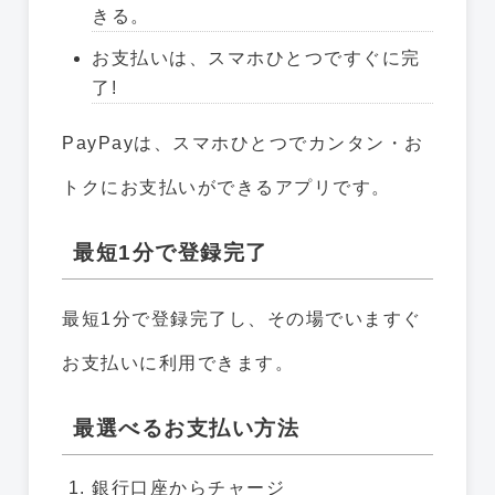
きる。
お支払いは、スマホひとつですぐに完
了!
PayPayは、スマホひとつでカンタン・お
トクにお支払いができるアプリです。
最短1分で登録完了
最短1分で登録完了し、その場でいますぐ
お支払いに利用できます。
最選べるお支払い方法
銀行口座からチャージ