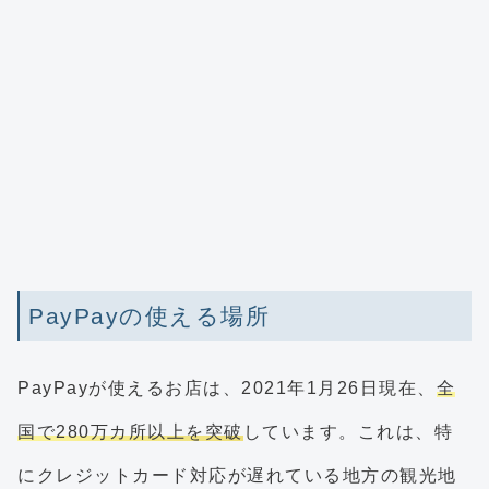
PayPayの使える場所
PayPayが使えるお店は、2021年1月26日現在、
全
国で280万カ所以上を突破
しています。これは、特
にクレジットカード対応が遅れている地方の観光地