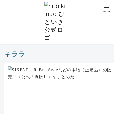
コ
ン
テ
ン
ツ
へ
移
動
キララ