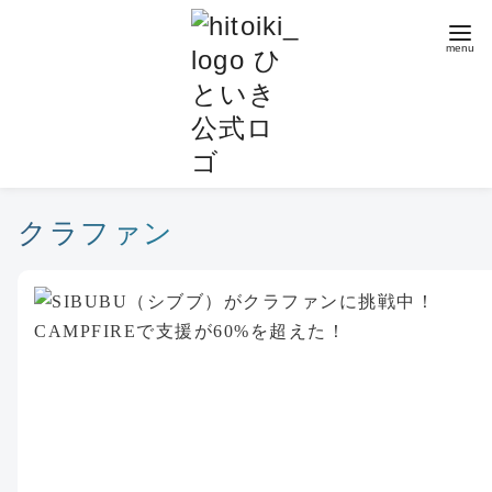
コ
ン
テ
ン
ツ
へ
移
動
クラファン