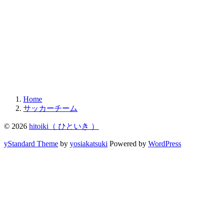
Home
サッカーチーム
© 2026
hitoiki（ ひといき ）
yStandard Theme
by
yosiakatsuki
Powered by
WordPress