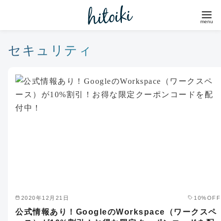
コ
ン
テ
ン
セキュリティ
ツ
へ
移
動
2020年12月21日
10%OFF
公式情報あり！GoogleのWorkspace（ワークスペ