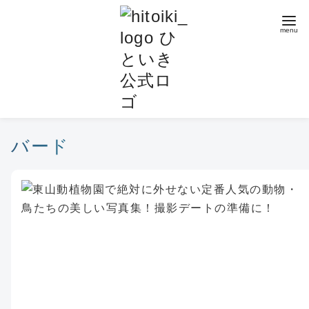
コ
ン
テ
ン
ツ
へ
移
動
バード