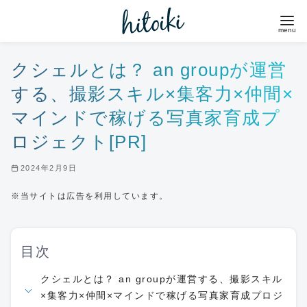
コ
ン
テ
ン
クシェルとは？ an groupが運営
ツ
する、撮影スキル×集客力×仲間×
へ
マインドで稼げる写真家育成プ
移
ロジェクト[PR]
動
2024年2月9日
※当サイトは広告を利用しています。
目次
クシェルとは？ an groupが運営する、撮影スキル
×集客力×仲間×マインドで稼げる写真家育成プロジ