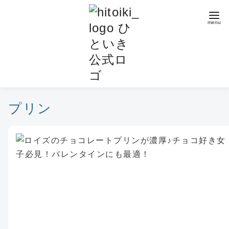
コ
ン
テ
ン
ツ
へ
移
動
プリン