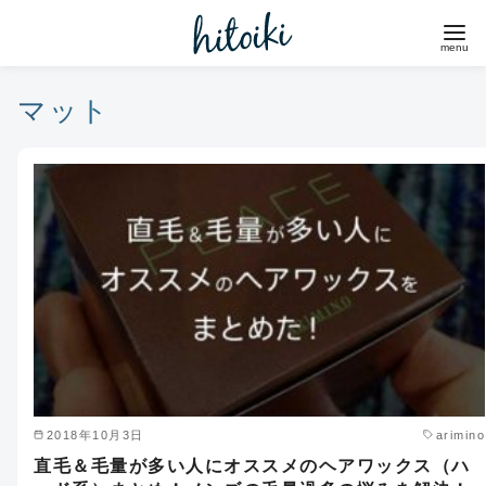
コ
ン
テ
ン
マット
ツ
へ
移
動
2018年10月3日
arimino
直毛＆毛量が多い人にオススメのヘアワックス（ハ