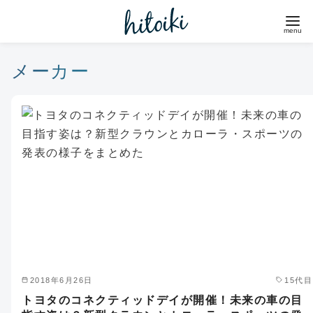
コ
ン
テ
ン
メーカー
ツ
へ
移
動
2018年6月26日
15代目
トヨタのコネクティッドデイが開催！未来の車の目