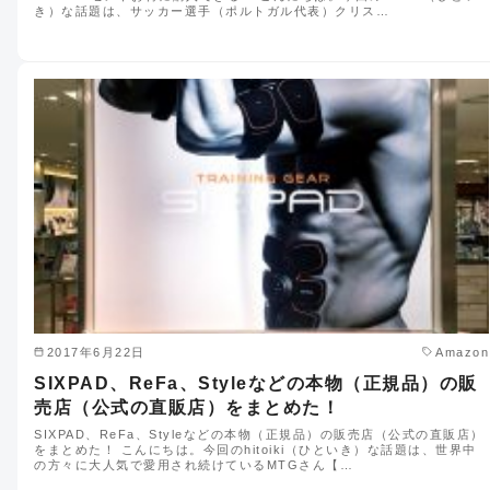
き）な話題は、サッカー選手（ポルトガル代表）クリス…
2017年6月22日
Amazon
SIXPAD、ReFa、Styleなどの本物（正規品）の販
売店（公式の直販店）をまとめた！
SIXPAD、ReFa、Styleなどの本物（正規品）の販売店（公式の直販店）
をまとめた！ こんにちは。今回のhitoiki（ひといき）な話題は、世界中
の方々に大人気で愛用され続けているMTGさん【…