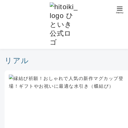
コ
ン
テ
ン
ツ
へ
移
動
リアル