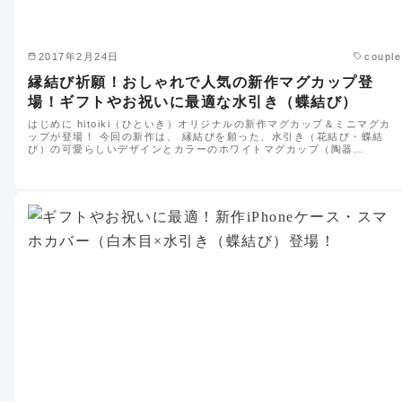
2017年2月24日
couple
縁結び祈願！おしゃれで人気の新作マグカップ登
場！ギフトやお祝いに最適な水引き（蝶結び）
はじめに hitoiki（ひといき）オリジナルの新作マグカップ＆ミニマグカ
ップが登場！ 今回の新作は、 縁結びを願った、水引き（花結び・蝶結
び）の可愛らしいデザインとカラーのホワイトマグカップ（陶器…