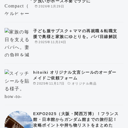
ク洗いがホース不要でラクに
2026年1月29日
子ども服サブスク＋ママの再就職＆転職支
援で奥様と家族にゆとりを。パパ目線解説
2025年11月24日
hitoiki オリジナル文言シールのオーダー
メイドご依頼フォーム
2025年11月17日
オリジナル商品
EXPO2025（大阪・関西万博）！フランス
館・日本館からガンダム館までの旅行記！
攻略ポイントや持ち物リストをまとめた