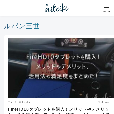
コ
ン
テ
ン
ルパン三世
ツ
へ
移
動
2018年12月25日
Amazon
FireHD10タブレットを購入！メリットやデメリッ