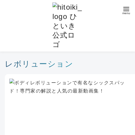
コ
ン
テ
ン
ツ
へ
移
動
レボリューション