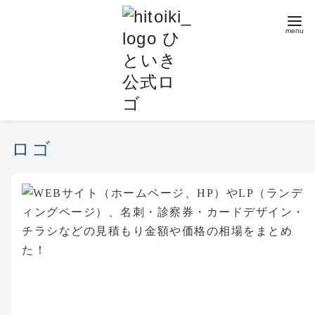
コ
ン
テ
ン
ツ
へ
移
動
ロゴ