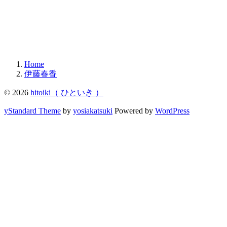
Home
伊藤春香
© 2026
hitoiki（ ひといき ）
yStandard Theme
by
yosiakatsuki
Powered by
WordPress