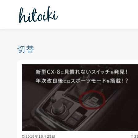
コ
ン
テ
ン
ツ
へ
切替
移
動
2018年10月25日
2