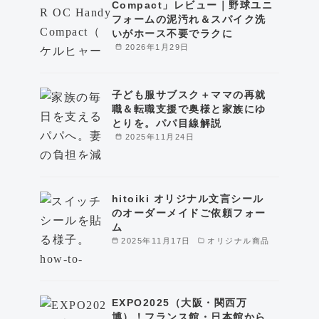
Compact」レビュー｜野球ユニ
フォームの泥汚れ＆スパイク洗
いがホース不要でラクに
2026年1月29日
子ども服サブスク＋ママの再就
職＆転職支援で奥様と家族にゆ
とりを。パパ目線解説
2025年11月24日
hitoiki オリジナル文言シール
のオーダーメイドご依頼フォー
ム
2025年11月17日
オリジナル商品
EXPO2025（大阪・関西万
博）！フランス館・日本館から