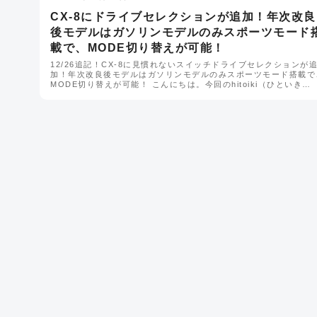
CX-8にドライブセレクションが追加！年次改良
後モデルはガソリンモデルのみスポーツモード
載で、MODE切り替えが可能！
12/26追記！CX-8に見慣れないスイッチドライブセレクションが
加！年次改良後モデルはガソリンモデルのみスポーツモード搭載で
MODE切り替えが可能！ こんにちは。今回のhitoiki（ひといき…