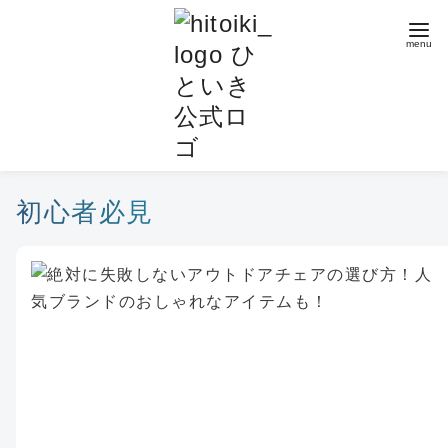
コ
ン
テ
ン
ツ
へ
移
動
初心者必見