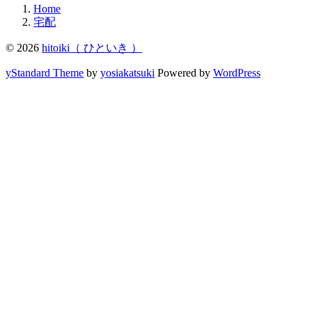
Home
宅配
© 2026
hitoiki（ ひといき ）
yStandard Theme
by
yosiakatsuki
Powered by
WordPress