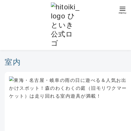
コ
ン
テ
ン
ツ
へ
移
動
室内