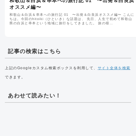
和歌山＆白浜＆串本への旅行記 01 〜出発＆白良浜
オススメ編〜
和歌山＆白浜＆串本への旅行記 01 〜出発＆白良浜オススメ編〜 こんに
ちは。今回のhitoiki（ひといき）な話題は、 先日、人生で初めて和歌山
県の白浜と串本という地域に旅行をしてきました。 旅の様…
記事の検索はこちら
上記のGoogleカスタム検索ボックスを利用して、
サイト全体を検索
できます。
あわせて読みたい！