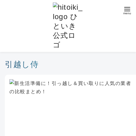
コ
ン
テ
ン
ツ
へ
移
動
引越し侍