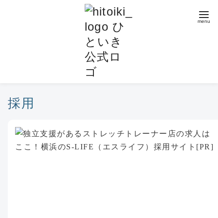
コ
ン
テ
ン
ツ
へ
移
動
採用