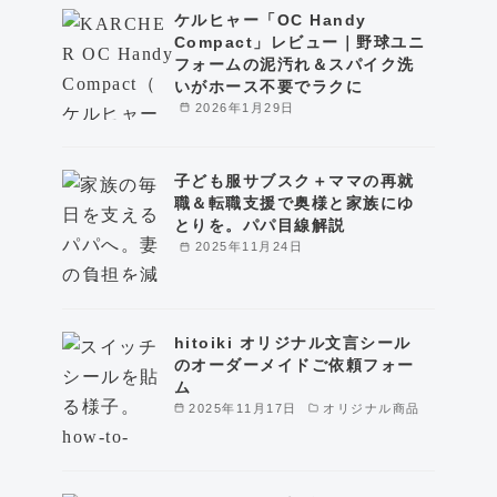
ケルヒャー「OC Handy
Compact」レビュー｜野球ユニ
フォームの泥汚れ＆スパイク洗
いがホース不要でラクに
2026年1月29日
子ども服サブスク＋ママの再就
職＆転職支援で奥様と家族にゆ
とりを。パパ目線解説
2025年11月24日
hitoiki オリジナル文言シール
のオーダーメイドご依頼フォー
ム
2025年11月17日
オリジナル商品