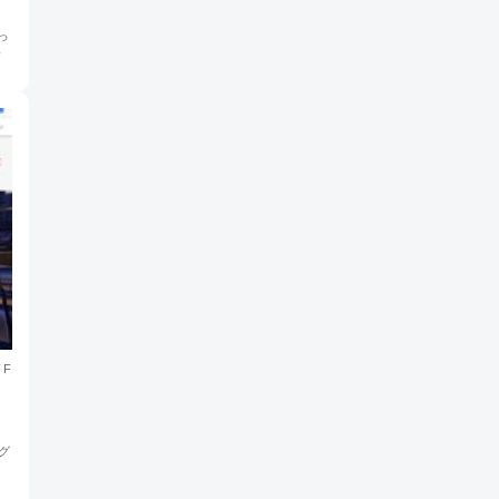
っ
い
FF
ーグ