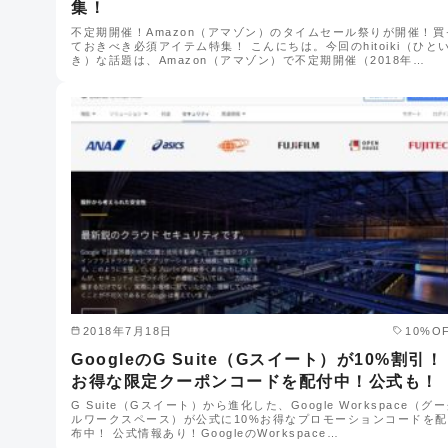
集！
不定期開催！Amazon（アマゾン）のタイムセール祭りが開催！買
ておきべき必須アイテム特集！ こんにちは。今回のhitoiki（ひと
き）な話題は、Amazon（アマゾン）で不定期開催（2018年…
2018年7月18日
10%O
GoogleのG Suite（Gスイート）が10%割引！
お得な限定クーポンコードを配付中！公式も！
G Suite（Gスイート）から進化した、Google Workspace（グ
ルワークスペース）が公式に10%お得なプロモーションコードを配
布中！ 公式情報あり！GoogleのWorkspace…