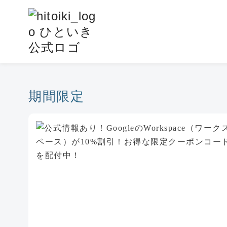
コ
ン
テ
ン
ツ
へ
移
期間限定
動