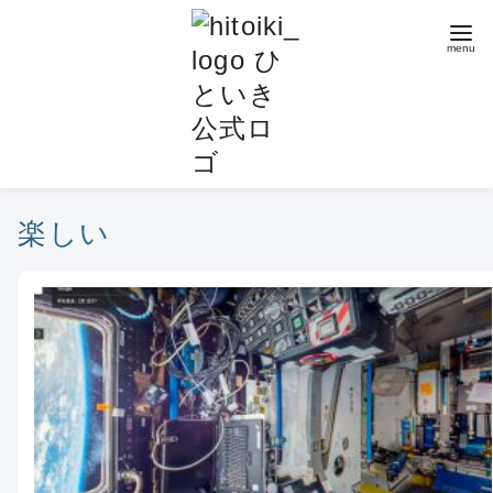
コ
ン
テ
ン
ツ
へ
移
動
楽しい