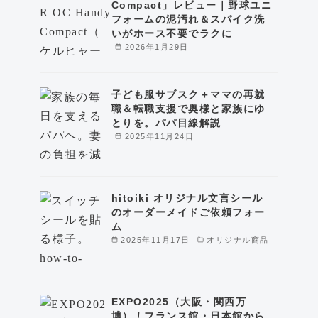
Compact」レビュー｜野球ユニ
フォームの泥汚れ＆スパイク洗
いがホース不要でラクに
2026年1月29日
子ども服サブスク＋ママの再就
職＆転職支援で奥様と家族にゆ
とりを。パパ目線解説
2025年11月24日
hitoiki オリジナル文言シール
のオーダーメイドご依頼フォー
ム
2025年11月17日
オリジナル商品
EXPO2025（大阪・関西万
博）！フランス館・日本館から