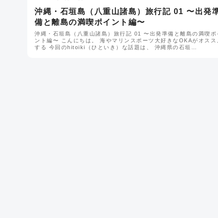
沖縄・石垣島（八重山諸島）旅行記 01 〜出発
備と離島の満喫ポイント編〜
沖縄・石垣島（八重山諸島）旅行記 01 〜出発準備と離島の満喫ポ
ント編〜 こんにちは。 海やマリンスポーツ大好きなOKAがオスス
する 今回のhitoiki（ひといき）な話題は、 沖縄県の石垣…