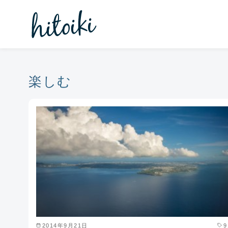
コ
ン
テ
ン
ツ
へ
楽しむ
移
動
2014年9月21日