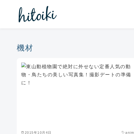
コ
ン
テ
ン
ツ
へ
機材
移
動
2015年10月4日
anim