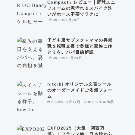
Compact」レビュー｜野球ユニ
フォームの泥汚れ＆スパイク洗
いがホース不要でラクに
2026年1月29日
子ども服サブスク＋ママの再就
職＆転職支援で奥様と家族にゆ
とりを。パパ目線解説
2025年11月24日
hitoiki オリジナル文言シール
のオーダーメイドご依頼フォー
ム
2025年11月17日
オリジナル商品
EXPO2025（大阪・関西万
博）！フランス館・日本館から