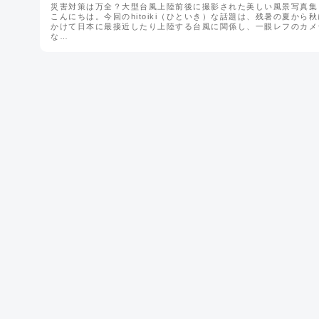
災害対策は万全？大型台風上陸前後に撮影された美しい風景写真集
こんにちは。今回のhitoiki（ひといき）な話題は、残暑の夏から秋
かけて日本に最接近したり上陸する台風に関係し、一眼レフのカメ
な…