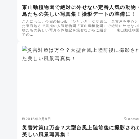
東山動植物園で絶対に外せない定番人気の動物
鳥たちの美しい写真集！撮影デートの準備に！
こんにちは。今回のhitoiki（ひといき）な話題は、名古屋を中心と
た東海地方で屈指の人気動物園『東山動植物園』で絶対に外せない
物たちの美しい写真を体験記を混ぜながらご紹介！！ 東山動植物
での…
2015年9月9日
came
災害対策は万全？大型台風上陸前後に撮影され
美しい風景写真集！